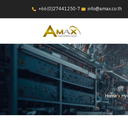
+66(0)27441250-7
info@amax.co.th
Home
»
Hyd