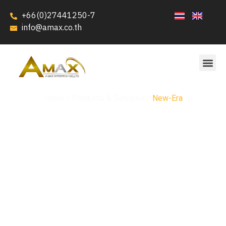
+66(0)27441250-7
info@amax.co.th
Home / Products & Services /
New-Era