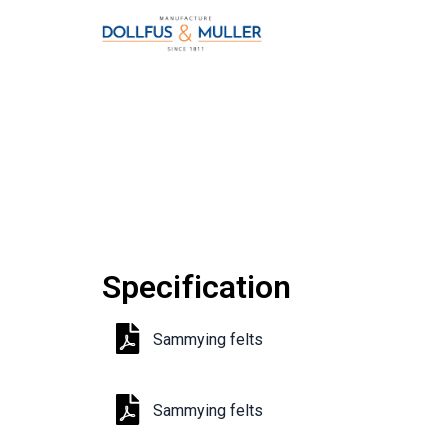
Specification
Sammying felts
Sammying felts