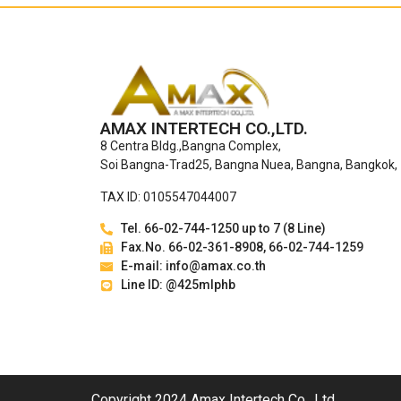
AMAX INTERTECH CO.,LTD.
8 Centra Bldg.,Bangna Complex,
Soi Bangna-Trad25, Bangna Nuea, Bangna, Bangkok,
TAX ID: 0105547044007
Tel. 66-02-744-1250 up to 7 (8 Line)
Fax.No. 66-02-361-8908, 66-02-744-1259
E-mail: info@amax.co.th
Line ID: @425mlphb
Copyright 2024 Amax Intertech Co., Ltd.